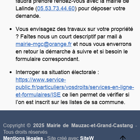
faudra prendre rendez-vous avec la mairie de
Lalinde (
05.53.73.44.60
) pour déposer votre
demande.
Vous envisagez des travaux sur votre propriété
? Faîtes nous un court descriptif par mail à
mairie-mgc@orange.fr
et nous vous enverrons
en retour la démarche à suivre et si besoin le
formulaire correspondant.
Interroger sa situation électorale :
https://www.service-
public.fr/particuliers/vosdroits/services-en-ligne-
et-formulaires/ISE
ce lien permet
de
vérifier si
l’on est inscrit sur les listes de sa commune.
Copyright ©
2025 Mairie de Mauzac-et-Grand-Castang
-
Tous droits réservés
Mentions légales
- Site créé avec
SiteW